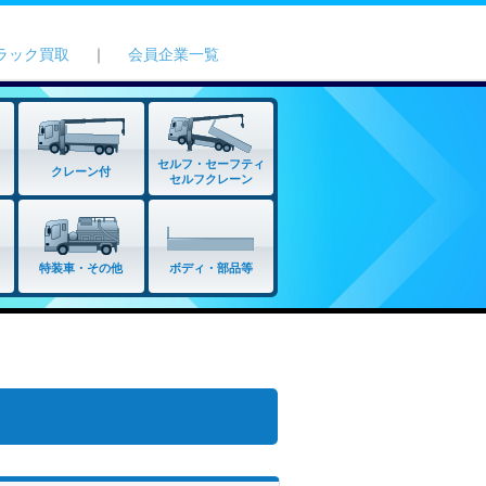
ラック買取
｜
会員企業一覧
セルフ・セーフティ
クレーン付
セルフクレーン
特装車・その他
ボディ・部品等