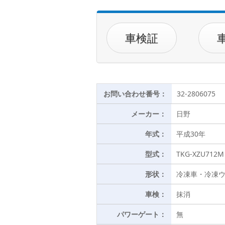
車検証
お問い合わせ番号：
32-2806075
メーカー：
日野
年式：
平成30年
型式：
TKG-XZU712M
形状：
冷凍車・冷凍
車検：
抹消
パワーゲート：
無