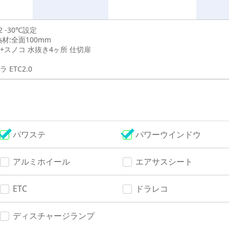
L2 -30℃設定
材:全面100mm
+スノコ 水抜き4ヶ所 仕切扉
ETC2.0
パワステ
パワーウインドウ
アルミホイール
エアサスシート
ETC
ドラレコ
ディスチャージランプ