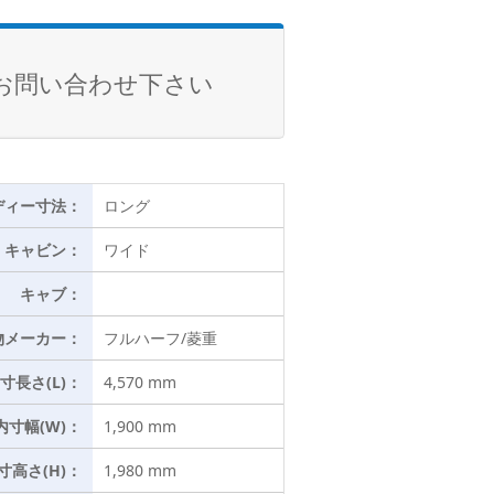
お問い合わせ下さい
ディー寸法：
ロング
キャビン：
ワイド
キャブ：
物メーカー：
フルハーフ/菱重
寸長さ(L)：
4,570 mm
内寸幅(W)：
1,900 mm
寸高さ(H)：
1,980 mm