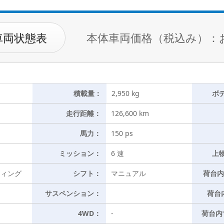
車両状態表
本体車両価格（税込み）：
積載量：
2,950 kg
ボ
走行距離：
126,600 km
馬力：
150 ps
ミッション：
6 速
上
ウィング
シフト：
マニュアル
荷台内
サスペンション：
荷台
4WD：
-
荷台内