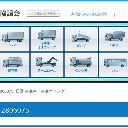
★
お気に入り登録
一週間以内の登録車両
｜
ト
冷凍車・
バン
ミキサー
ダンプ
冷凍ウィング
タンク車
塵芥車
アームロール
バス
2806075 日野 冷凍車・冷凍ウィング
806075