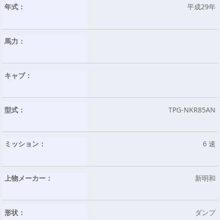
年式：
平成29年
馬力：
キャブ：
型式：
TPG-NKR85AN
ミッション：
6 速
上物メーカー：
新明和
形状：
ダンプ