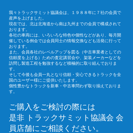
我々トラックサミット協議会は、１９８８年に７社の会員で
産声を上げました。
現在では、北は北海道から南は九州までの会員で構成されて
おります。
各社の車両には、いろいろな特色や個性などがあり、毎月開
催している例会では会員同士の情報交換なども活発に行って
おります。
また、会員各社のレベルアップを図る（中古車業者としての
信頼度を上げる）ための査定講習会や、架装メーカーなどを
訪問し製造工程を勉強するなど積極的に取り組んでおりま
す。
そして今後も会員一丸となり信頼・安心できるトラックを全
国のユーザー様にご提供いたします。
個性豊かなトラックを新車・中古車問わず取り揃えておりま
す。
ご購入をご検討の際には
是非 トラックサミット協議会 会
員店舗にご相談ください。