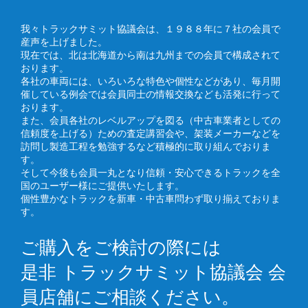
我々トラックサミット協議会は、１９８８年に７社の会員で
産声を上げました。
現在では、北は北海道から南は九州までの会員で構成されて
おります。
各社の車両には、いろいろな特色や個性などがあり、毎月開
催している例会では会員同士の情報交換なども活発に行って
おります。
また、会員各社のレベルアップを図る（中古車業者としての
信頼度を上げる）ための査定講習会や、架装メーカーなどを
訪問し製造工程を勉強するなど積極的に取り組んでおりま
す。
そして今後も会員一丸となり信頼・安心できるトラックを全
国のユーザー様にご提供いたします。
個性豊かなトラックを新車・中古車問わず取り揃えておりま
す。
ご購入をご検討の際には
是非 トラックサミット協議会 会
員店舗にご相談ください。