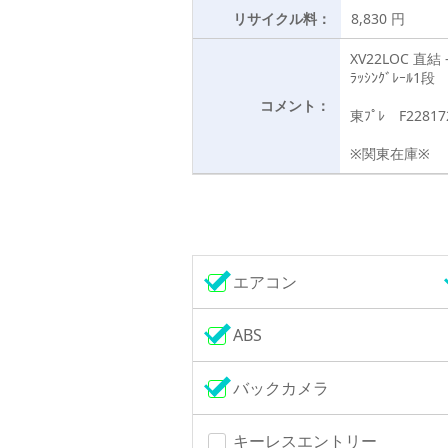
リサイクル料：
8,830 円
XV22LOC 直結 
ﾗｯｼﾝｸﾞﾚｰﾙ1段
コメント：
東ﾌﾟﾚ F22817
※関東在庫※
エアコン
ABS
バックカメラ
キーレスエントリー