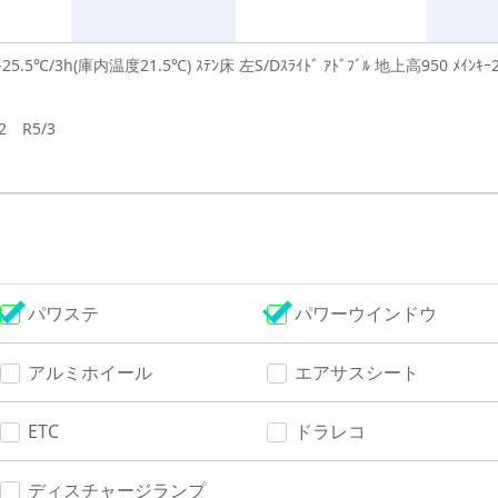
-25.5℃/3h(庫内温度21.5℃) ｽﾃﾝ床 左S/Dｽﾗｲﾄﾞ ｱﾄﾞﾌﾞﾙ 地上高950 ﾒｲﾝｷｰ
2 R5/3
パワステ
パワーウインドウ
アルミホイール
エアサスシート
ETC
ドラレコ
ディスチャージランプ