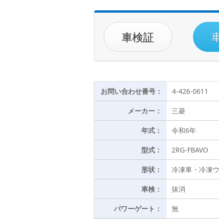
車検証
お問い合わせ番号：
4-426-0611
メーカー：
三菱
年式：
令和6年
型式：
2RG-FBAVO
形状：
冷凍車・冷凍
車検：
抹消
パワーゲート：
無