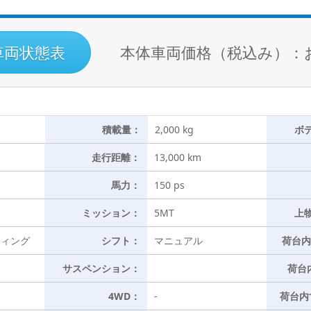
車両状態表
本体車両価格（税込み）：
積載量：
2,000 kg
ボ
走行距離：
13,000 km
馬力：
150 ps
ミッション：
5MT
上
ウィング
シフト：
マニュアル
荷台内
サスペンション：
荷台
4WD：
-
荷台内