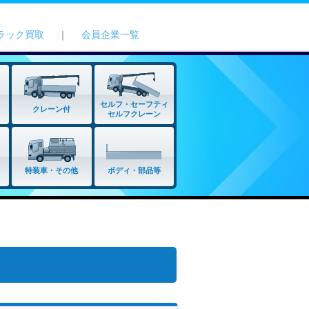
ラック買取
｜
会員企業一覧
セルフ・セーフティ
クレーン付
セルフクレーン
特装車・その他
ボディ・部品等