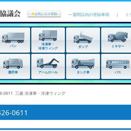
★
お気に入り登録
一週間以内の登録車両
｜
ト
冷凍車・
バン
ミキサー
ダンプ
冷凍ウィング
タンク車
塵芥車
アームロール
バス
26-0611 三菱 冷凍車・冷凍ウィング
6-0611