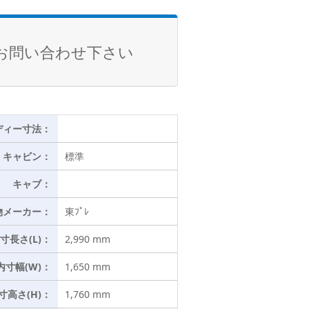
お問い合わせ下さい
ディー寸法：
キャビン：
標準
キャブ：
物メーカー：
東ﾌﾟﾚ
寸長さ(L)：
2,990 mm
内寸幅(W)：
1,650 mm
寸高さ(H)：
1,760 mm