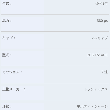
年式：
令和8年
馬力：
380 ps
キャブ：
フルキャブ
型式：
2DG-FS1AHC
ミッション：
7 速
上物メーカー：
トランテックス
形状：
平ボディ・シャーシ