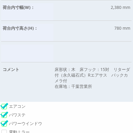
荷台内寸幅(W)：
2,380 mm
荷台内寸高さ(H)：
780 mm
コメント
床形状：木 床フック：15対 リターダ
付（永久磁石式）Rエアサス バックカ
メラ付
在庫地：千葉営業所
エアコン
パワステ
パワーウインドウ
電動ミラー