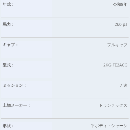
年式：
令和8年
馬力：
260 ps
キャブ：
フルキャブ
型式：
2KG-FE2ACG
ミッション：
7 速
上物メーカー：
トランテックス
形状：
平ボディ・シャーシ