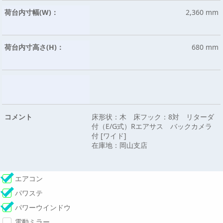
荷台内寸幅(W)：
2,360 mm
荷台内寸高さ(H)：
680 mm
コメント
床形状：木 床フック：8対 リターダ
付（E/G式）Rエアサス バックカメラ
付 [ワイド]
在庫地：岡山支店
エアコン
パワステ
パワーウインドウ
電動ミラー