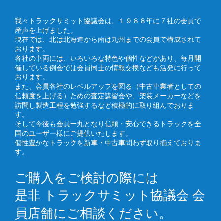
我々トラックサミット協議会は、１９８８年に７社の会員で
産声を上げました。
現在では、北は北海道から南は九州までの会員で構成されて
おります。
各社の車両には、いろいろな特色や個性などがあり、毎月開
催している例会では会員同士の情報交換なども活発に行って
おります。
また、会員各社のレベルアップを図る（中古車業者としての
信頼度を上げる）ための査定講習会や、架装メーカーなどを
訪問し製造工程を勉強するなど積極的に取り組んでおりま
す。
そして今後も会員一丸となり信頼・安心できるトラックを全
国のユーザー様にご提供いたします。
個性豊かなトラックを新車・中古車問わず取り揃えておりま
す。
ご購入をご検討の際には
是非 トラックサミット協議会 会
員店舗にご相談ください。