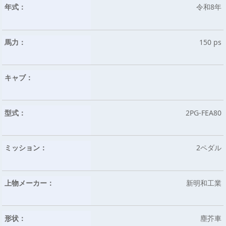
年式：
令和8年
馬力：
150 ps
キャブ：
型式：
2PG-FEA80
ミッション：
2ペダル
上物メーカー：
新明和工業
形状：
塵芥車