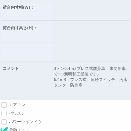
荷台内寸幅(W)：
荷台内寸高さ(H)：
コメント
3トン6.4ｍ3プレス式塵芥車、未使用車
です♪新明和工業製です♪
6.4ｍ3 プレス式 連続スイッチ 汚水
タンク 防臭扉
エアコン
パワステ
パワーウインドウ
電動ミラー