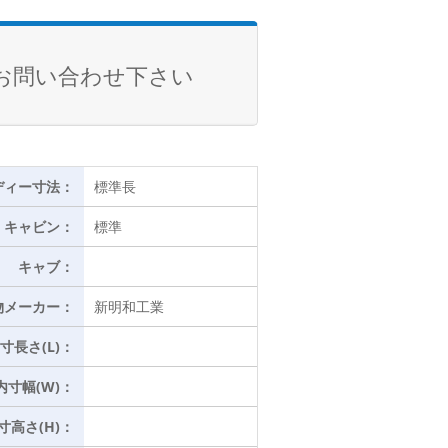
お問い合わせ下さい
ディー寸法：
標準長
キャビン：
標準
キャブ：
物メーカー：
新明和工業
寸長さ(L)：
内寸幅(W)：
寸高さ(H)：