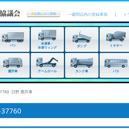
★
お気に入り登録
一週間以内の登録車両
｜
ト
冷凍車・
バン
ミキサー
ダンプ
冷凍ウィング
タンク車
塵芥車
アームロール
バス
37760 日野 塵芥車
7760