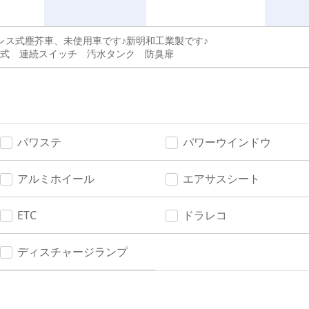
3プレス式塵芥車、未使用車です♪新明和工業製です♪
レス式 連続スイッチ 汚水タンク 防臭扉
パワステ
パワーウインドウ
アルミホイール
エアサスシート
ETC
ドラレコ
ディスチャージランプ