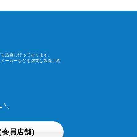
ども活発に行っております。
装メーカーなどを訪問し製造工程
い。
（会員店舗）