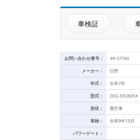
車検証
お問い合わせ番号：
49-37760
メーカー：
日野
年式：
令和7年
型式：
2KG-XZU605X
形状：
塵芥車
車検：
令和9年10月
パワーゲート：