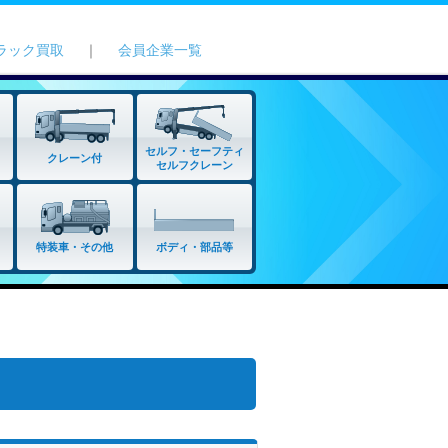
ラック買取
｜
会員企業一覧
セルフ・セーフティ
クレーン付
セルフクレーン
特装車・その他
ボディ・部品等