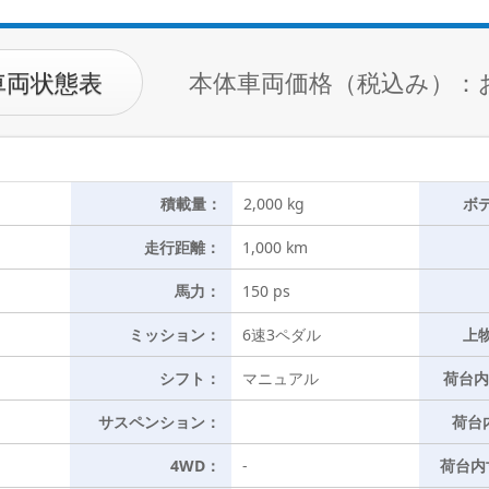
車両状態表
本体車両価格（税込み）：
積載量：
2,000 kg
ボ
走行距離：
1,000 km
馬力：
150 ps
ミッション：
6速3ペダル
上
シフト：
マニュアル
荷台内
サスペンション：
荷台
4WD：
-
荷台内