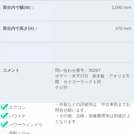
荷台内寸幅(W)：
2,090 mm
荷台内寸高さ(H)：
370 mm
コメント
問い合わせ番号：30267
ボデー：木平STD 床木板 アオリ３方
開 セイコーラック１対
ナビ付
・外装などの詳細等は、中古車部までお
エアコン
問合せ願います。
・その他、点検、加修費用等は別途計上
パワステ
となります。
パワーウインドウ
電動ミラー