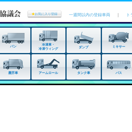
★
お気に入り登録
一週間以内の登録車両
｜
ト
冷凍車・
バン
ミキサー
ダンプ
冷凍ウィング
タンク車
塵芥車
アームロール
バス