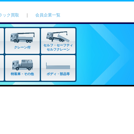
ラック買取
｜
会員企業一覧
セルフ・セーフティ
クレーン付
セルフクレーン
特装車・その他
ボディ・部品等