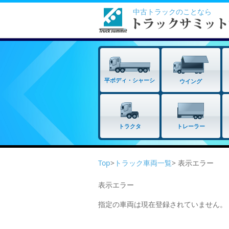
中古トラックのことなら
平ボディ・シャーシ
ウイング
トラクタ
トレーラー
Top
>
トラック車両一覧
> 表示エラー
表示エラー
指定の車両は現在登録されていません。