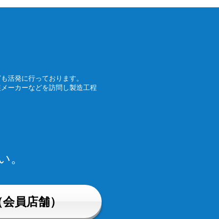
ども活発に行っております。
装メーカーなどを訪問し製造工程
い。
（会員店舗）