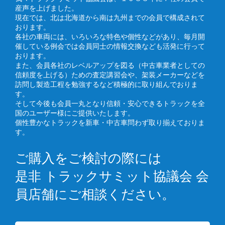
産声を上げました。
現在では、北は北海道から南は九州までの会員で構成されて
おります。
各社の車両には、いろいろな特色や個性などがあり、毎月開
催している例会では会員同士の情報交換なども活発に行って
おります。
また、会員各社のレベルアップを図る（中古車業者としての
信頼度を上げる）ための査定講習会や、架装メーカーなどを
訪問し製造工程を勉強するなど積極的に取り組んでおりま
す。
そして今後も会員一丸となり信頼・安心できるトラックを全
国のユーザー様にご提供いたします。
個性豊かなトラックを新車・中古車問わず取り揃えておりま
す。
ご購入をご検討の際には
是非 トラックサミット協議会 会
員店舗にご相談ください。