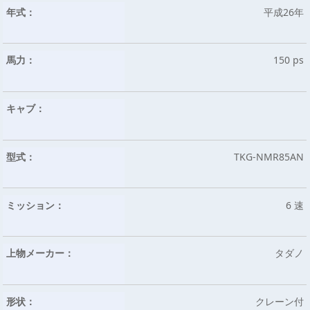
年式：
平成26年
馬力：
150 ps
キャブ：
型式：
TKG-NMR85AN
ミッション：
6 速
上物メーカー：
タダノ
形状：
クレーン付