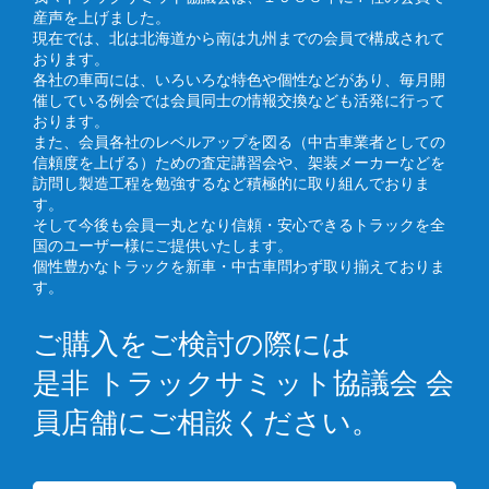
産声を上げました。
現在では、北は北海道から南は九州までの会員で構成されて
おります。
各社の車両には、いろいろな特色や個性などがあり、毎月開
催している例会では会員同士の情報交換なども活発に行って
おります。
また、会員各社のレベルアップを図る（中古車業者としての
信頼度を上げる）ための査定講習会や、架装メーカーなどを
訪問し製造工程を勉強するなど積極的に取り組んでおりま
す。
そして今後も会員一丸となり信頼・安心できるトラックを全
国のユーザー様にご提供いたします。
個性豊かなトラックを新車・中古車問わず取り揃えておりま
す。
ご購入をご検討の際には
是非 トラックサミット協議会 会
員店舗にご相談ください。