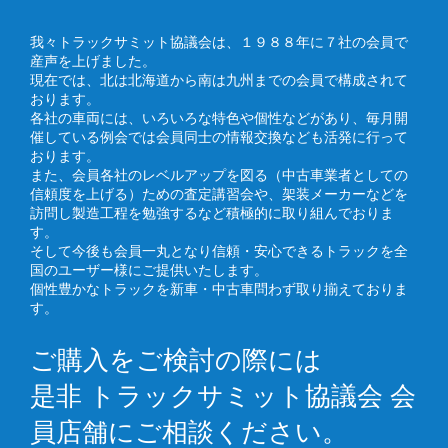
我々トラックサミット協議会は、１９８８年に７社の会員で
産声を上げました。
現在では、北は北海道から南は九州までの会員で構成されて
おります。
各社の車両には、いろいろな特色や個性などがあり、毎月開
催している例会では会員同士の情報交換なども活発に行って
おります。
また、会員各社のレベルアップを図る（中古車業者としての
信頼度を上げる）ための査定講習会や、架装メーカーなどを
訪問し製造工程を勉強するなど積極的に取り組んでおりま
す。
そして今後も会員一丸となり信頼・安心できるトラックを全
国のユーザー様にご提供いたします。
個性豊かなトラックを新車・中古車問わず取り揃えておりま
す。
ご購入をご検討の際には
是非 トラックサミット協議会 会
員店舗にご相談ください。