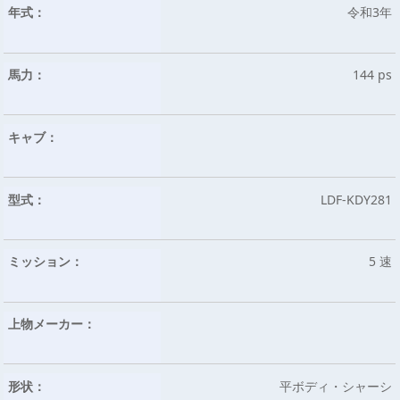
年式：
令和3年
馬力：
144 ps
キャブ：
型式：
LDF-KDY281
ミッション：
5 速
上物メーカー：
形状：
平ボディ・シャーシ