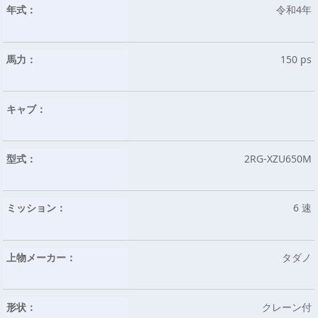
年式：
令和4年
馬力：
150 ps
キャブ：
型式：
2RG-XZU650M
ミッション：
6 速
上物メーカー：
タダノ
形状：
クレーン付