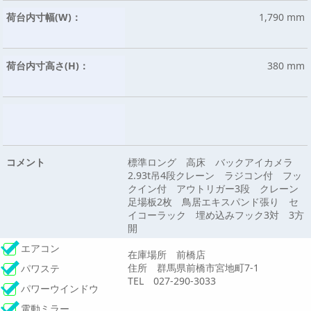
荷台内寸幅(W)：
1,790 mm
荷台内寸高さ(H)：
380 mm
コメント
標準ロング 高床 バックアイカメラ
2.93t吊4段クレーン ラジコン付 フッ
クイン付 アウトリガー3段 クレーン
足場板2枚 鳥居エキスパンド張り セ
イコーラック 埋め込みフック3対 3方
開
エアコン
在庫場所 前橋店
住所 群馬県前橋市宮地町7-1
パワステ
TEL 027-290-3033
パワーウインドウ
電動ミラー