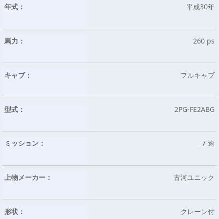
年式：
平成30年
馬力：
260 ps
キャブ：
フルキャブ
型式：
2PG-FE2ABG
ミッション：
7 速
上物メーカー：
古河ユニック
形状：
クレーン付