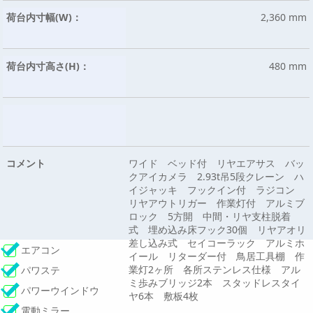
荷台内寸幅(W)：
2,360 mm
荷台内寸高さ(H)：
480 mm
コメント
ワイド ベッド付 リヤエアサス バッ
クアイカメラ 2.93t吊5段クレーン ハ
イジャッキ フックイン付 ラジコン
リヤアウトリガー 作業灯付 アルミブ
ロック 5方開 中間・リヤ支柱脱着
式 埋め込み床フック30個 リヤアオリ
差し込み式 セイコーラック アルミホ
エアコン
イール リターダー付 鳥居工具棚 作
業灯2ヶ所 各所ステンレス仕様 アル
パワステ
ミ歩みブリッジ2本 スタッドレスタイ
パワーウインドウ
ヤ6本 敷板4枚
電動ミラー