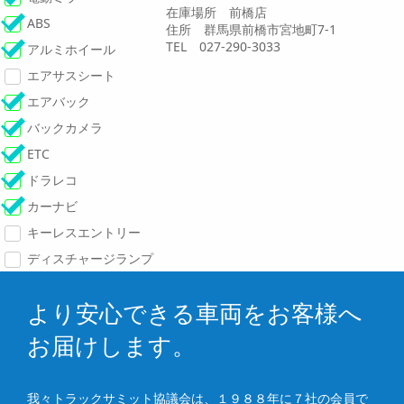
在庫場所 前橋店
ABS
住所 群馬県前橋市宮地町7-1
TEL 027-290-3033
アルミホイール
エアサスシート
エアバック
バックカメラ
ETC
ドラレコ
カーナビ
キーレスエントリー
ディスチャージランプ
より安心できる車両をお客様へ
お届けします。
我々トラックサミット協議会は、１９８８年に７社の会員で