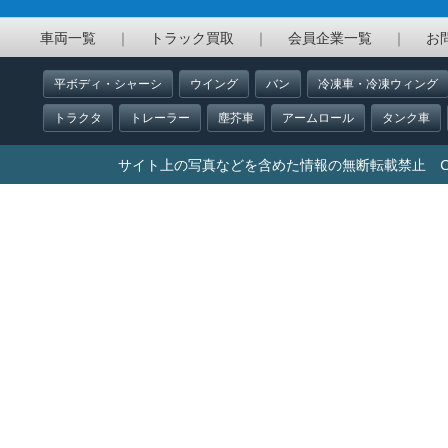
車両一覧
｜
トラック買取
｜
会員企業一覧
｜
お
平ボディ・シャーシ
ウイング
バン
冷凍車・冷凍ウィング
トラクタ
トレーラー
塵芥車
アームロール
タンク車
サイト上の写真などを含めた情報の無断転載禁止 Copyright